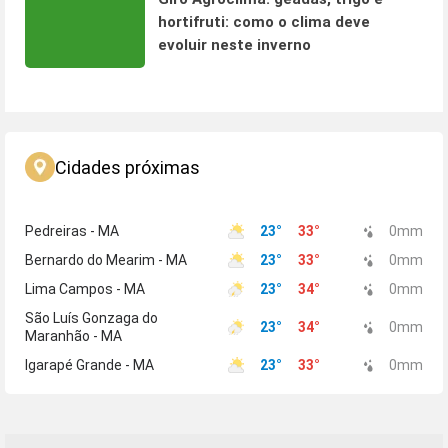
hortifruti: como o clima deve
evoluir neste inverno
Cidades próximas
Pedreiras - MA
23
°
33
°
0
mm
Bernardo do Mearim - MA
23
°
33
°
0
mm
Lima Campos - MA
23
°
34
°
0
mm
São Luís Gonzaga do
23
°
34
°
0
mm
Maranhão - MA
Igarapé Grande - MA
23
°
33
°
0
mm