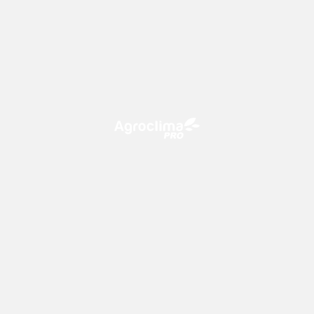
O Agroclima PRO é uma plataforma de agricultura digital,
que utiliza o conhecimento meteorológico a favor do
campo!
CONTATO
consultoria@climatempo.com.br