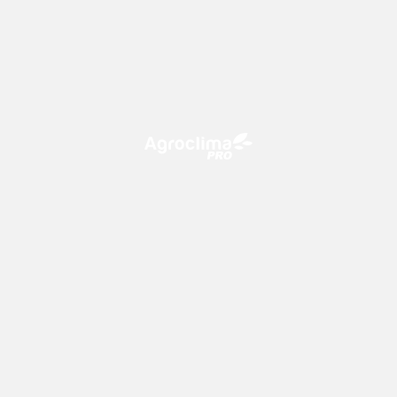
O Agroclima PRO é uma plataforma de agricultura digital,
que utiliza o conhecimento meteorológico a favor do
campo!
CONTATO
consultoria@climatempo.com.br
Siga-nos