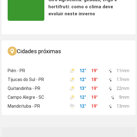
hortifruti: como o clima deve
evoluir neste inverno
Cidades próximas
Piên - PR
12
°
19
°
11
mm
Tijucas do Sul - PR
12
°
18
°
17
mm
Quitandinha - PR
13
°
19
°
22
mm
Campo Alegre - SC
12
°
19
°
9
mm
Mandirituba - PR
12
°
19
°
13
mm