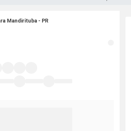
ara
Mandirituba
-
PR