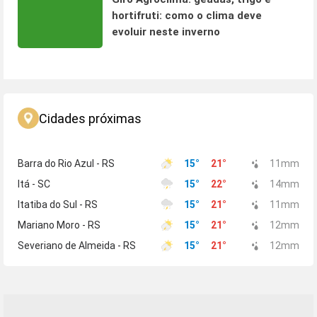
hortifruti: como o clima deve
evoluir neste inverno
Cidades próximas
Barra do Rio Azul - RS
15
°
21
°
11
mm
Itá - SC
15
°
22
°
14
mm
Itatiba do Sul - RS
15
°
21
°
11
mm
Mariano Moro - RS
15
°
21
°
12
mm
Severiano de Almeida - RS
15
°
21
°
12
mm