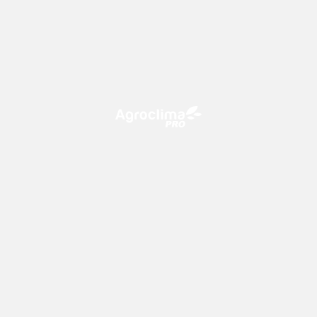
O Agroclima PRO é uma plataforma de agricultura digital,
que utiliza o conhecimento meteorológico a favor do
campo!
CONTATO
consultoria@climatempo.com.br
Siga-nos