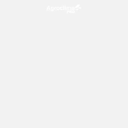
O Agroclima PRO é uma plataforma de agricultura digital,
que utiliza o conhecimento meteorológico a favor do
campo!
CONTATO
consultoria@climatempo.com.br
Siga-nos