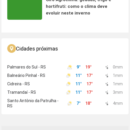
hortifruti: como o clima deve
evoluir neste inverno
Cidades próximas
Palmares do Sul - RS
9
°
19
°
0
mm
Balneário Pinhal - RS
11
°
17
°
1
mm
Cidreira - RS
11
°
17
°
1
mm
Tramandaí - RS
11
°
17
°
3
mm
Santo Antônio da Patrulha -
7
°
18
°
4
mm
RS