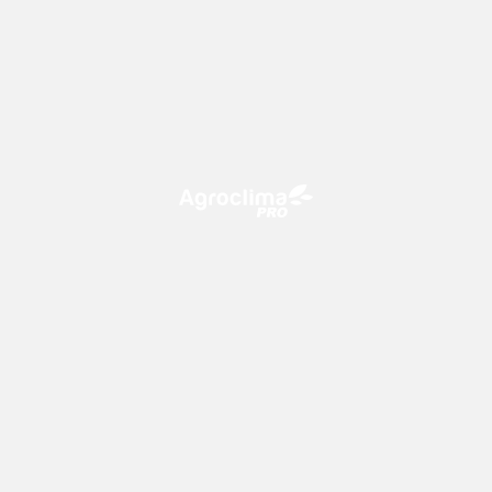
O Agroclima PRO é uma plataforma de agricultura digital,
que utiliza o conhecimento meteorológico a favor do
campo!
CONTATO
consultoria@climatempo.com.br