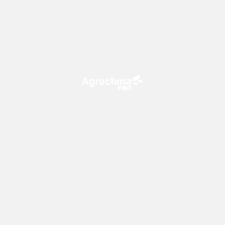
O Agroclima PRO é uma plataforma de agricultura digital,
que utiliza o conhecimento meteorológico a favor do
campo!
CONTATO
consultoria@climatempo.com.br
Siga-nos