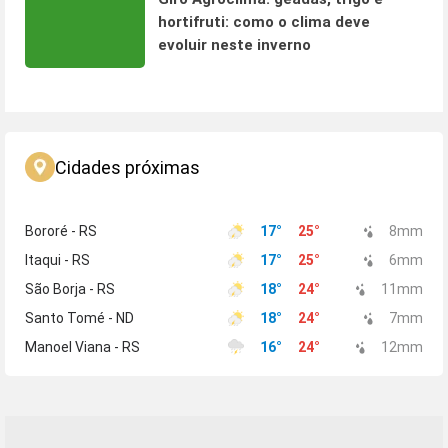
hortifruti: como o clima deve
evoluir neste inverno
Cidades próximas
Bororé - RS
17
°
25
°
8
mm
Itaqui - RS
17
°
25
°
6
mm
São Borja - RS
18
°
24
°
11
mm
Santo Tomé - ND
18
°
24
°
7
mm
Manoel Viana - RS
16
°
24
°
12
mm