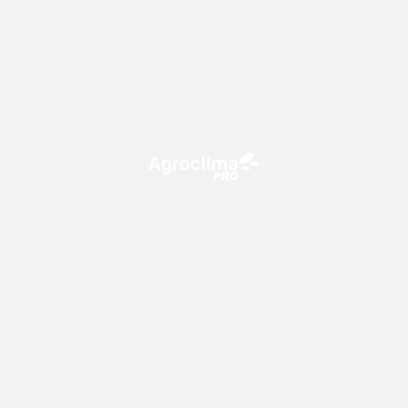
O Agroclima PRO é uma plataforma de agricultura digital,
que utiliza o conhecimento meteorológico a favor do
campo!
CONTATO
consultoria@climatempo.com.br