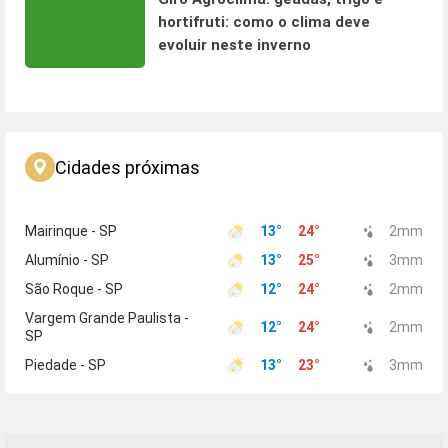
hortifruti: como o clima deve
evoluir neste inverno
Cidades próximas
Mairinque - SP
13
°
24
°
2
mm
Alumínio - SP
13
°
25
°
3
mm
São Roque - SP
12
°
24
°
2
mm
Vargem Grande Paulista -
12
°
24
°
2
mm
SP
Piedade - SP
13
°
23
°
3
mm