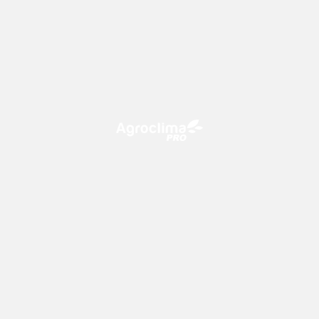
O Agroclima PRO é uma plataforma de agricultura digital,
que utiliza o conhecimento meteorológico a favor do
campo!
CONTATO
consultoria@climatempo.com.br