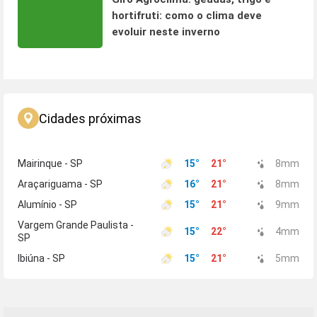
hortifruti: como o clima deve
evoluir neste inverno
Cidades próximas
Mairinque - SP
15
°
21
°
8
mm
Araçariguama - SP
16
°
21
°
8
mm
Alumínio - SP
15
°
21
°
9
mm
Vargem Grande Paulista -
15
°
22
°
4
mm
SP
Ibiúna - SP
15
°
21
°
5
mm