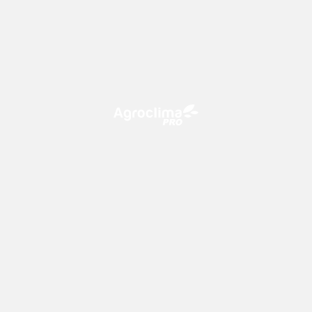
O Agroclima PRO é uma plataforma de agricultura digital,
que utiliza o conhecimento meteorológico a favor do
campo!
CONTATO
consultoria@climatempo.com.br
Siga-nos