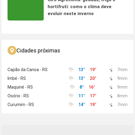
hortifruti: como o clima deve
evoluir neste inverno
Cidades próximas
Capão da Canoa - RS
13
°
19
°
7
mm
Imbé - RS
13
°
20
°
9
mm
Maquiné - RS
8
°
16
°
9
mm
Osório - RS
11
°
17
°
8
mm
Curumim - RS
14
°
19
°
7
mm