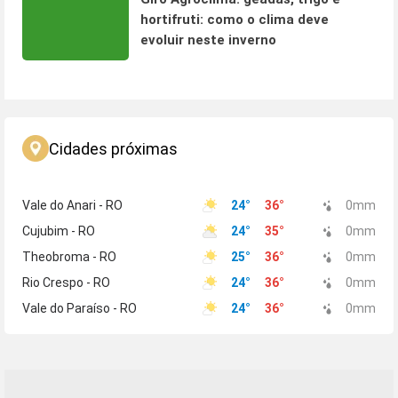
hortifruti: como o clima deve
evoluir neste inverno
Cidades próximas
Vale do Anari - RO
24
°
36
°
0
mm
Cujubim - RO
24
°
35
°
0
mm
Theobroma - RO
25
°
36
°
0
mm
Rio Crespo - RO
24
°
36
°
0
mm
Vale do Paraíso - RO
24
°
36
°
0
mm