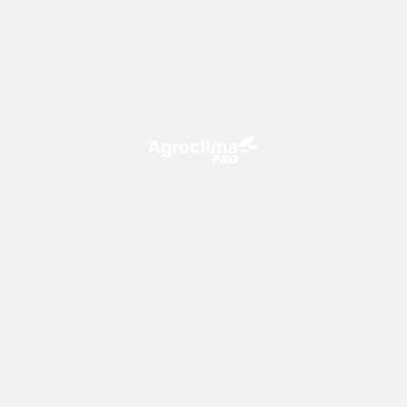
O Agroclima PRO é uma plataforma de agricultura digital,
que utiliza o conhecimento meteorológico a favor do
campo!
CONTATO
consultoria@climatempo.com.br
Siga-nos