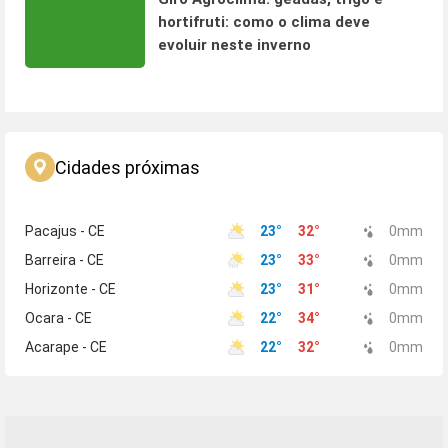
hortifruti: como o clima deve
evoluir neste inverno
Cidades próximas
Pacajus - CE
23
°
32
°
0
mm
Barreira - CE
23
°
33
°
0
mm
Horizonte - CE
23
°
31
°
0
mm
Ocara - CE
22
°
34
°
0
mm
Acarape - CE
22
°
32
°
0
mm