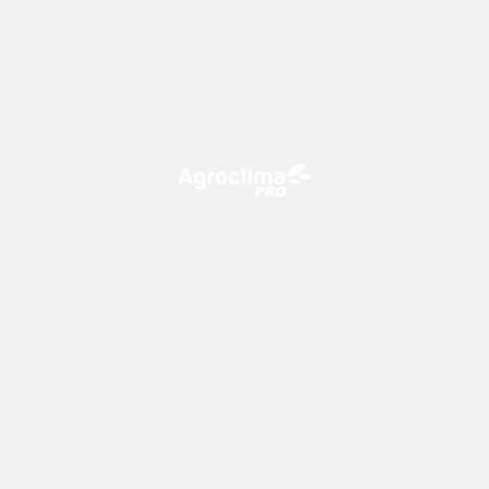
O Agroclima PRO é uma plataforma de agricultura digital,
que utiliza o conhecimento meteorológico a favor do
campo!
CONTATO
consultoria@climatempo.com.br
Siga-nos