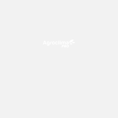
O Agroclima PRO é uma plataforma de agricultura digital,
que utiliza o conhecimento meteorológico a favor do
campo!
CONTATO
consultoria@climatempo.com.br
Siga-nos