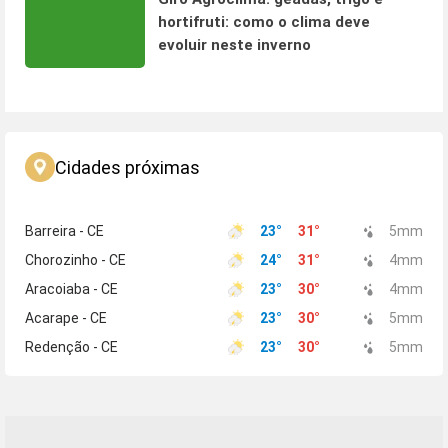
hortifruti: como o clima deve
evoluir neste inverno
Cidades próximas
Barreira - CE
23
°
31
°
5
mm
Chorozinho - CE
24
°
31
°
4
mm
Aracoiaba - CE
23
°
30
°
4
mm
Acarape - CE
23
°
30
°
5
mm
Redenção - CE
23
°
30
°
5
mm