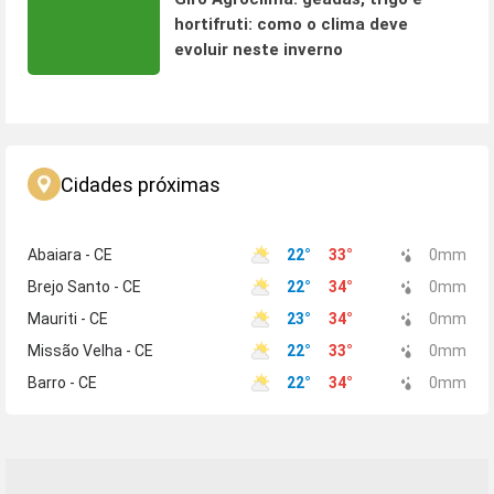
hortifruti: como o clima deve
evoluir neste inverno
Cidades próximas
Abaiara - CE
22
°
33
°
0
mm
Brejo Santo - CE
22
°
34
°
0
mm
Mauriti - CE
23
°
34
°
0
mm
Missão Velha - CE
22
°
33
°
0
mm
Barro - CE
22
°
34
°
0
mm