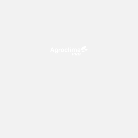
O Agroclima PRO é uma plataforma de agricultura digital,
que utiliza o conhecimento meteorológico a favor do
campo!
CONTATO
consultoria@climatempo.com.br
Siga-nos