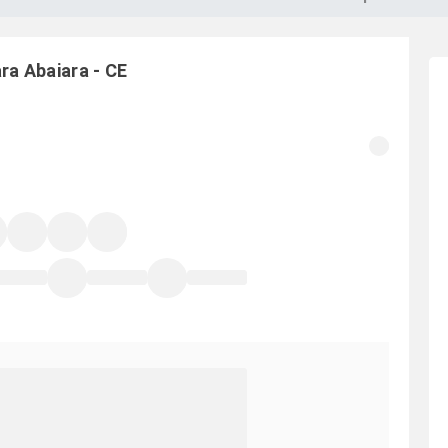
ara
Abaiara
-
CE