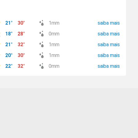
21
°
30
°
1
mm
saiba mais
18
°
28
°
0
mm
saiba mais
21
°
32
°
1
mm
saiba mais
20
°
30
°
1
mm
saiba mais
22
°
32
°
0
mm
saiba mais