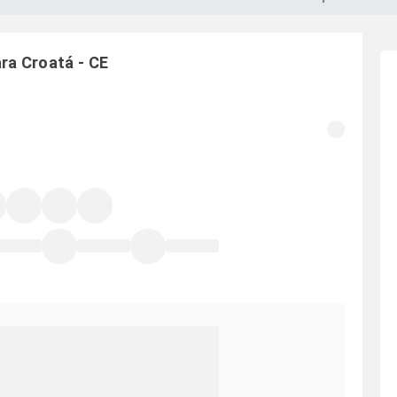
ara
Croatá
-
CE