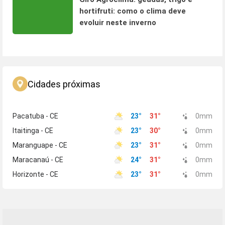
hortifruti: como o clima deve
evoluir neste inverno
Cidades próximas
Pacatuba - CE
23
°
31
°
0
mm
Itaitinga - CE
23
°
30
°
0
mm
Maranguape - CE
23
°
31
°
0
mm
Maracanaú - CE
24
°
31
°
0
mm
Horizonte - CE
23
°
31
°
0
mm