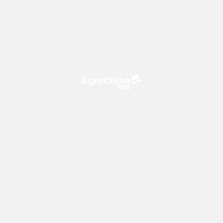
O Agroclima PRO é uma plataforma de agricultura digital,
que utiliza o conhecimento meteorológico a favor do
campo!
CONTATO
consultoria@climatempo.com.br
Siga-nos