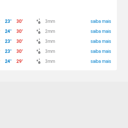
23
°
30
°
3
mm
saiba mais
24
°
30
°
2
mm
saiba mais
23
°
30
°
3
mm
saiba mais
23
°
30
°
3
mm
saiba mais
24
°
29
°
3
mm
saiba mais