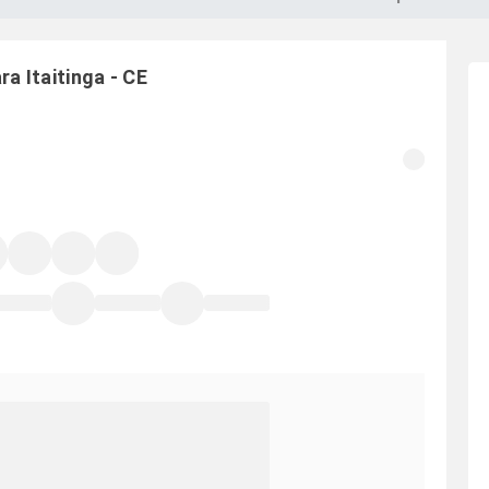
ara
Itaitinga
-
CE