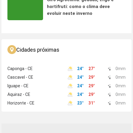
hortifruti: como o clima deve
evoluir neste inverno
Cidades próximas
Caponga - CE
24
°
27
°
0
mm
Cascavel - CE
24
°
29
°
0
mm
Iguape - CE
24
°
29
°
0
mm
Aquiraz - CE
24
°
29
°
0
mm
Horizonte - CE
23
°
31
°
0
mm