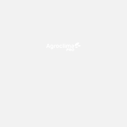
O Agroclima PRO é uma plataforma de agricultura digital,
que utiliza o conhecimento meteorológico a favor do
campo!
CONTATO
consultoria@climatempo.com.br
Siga-nos