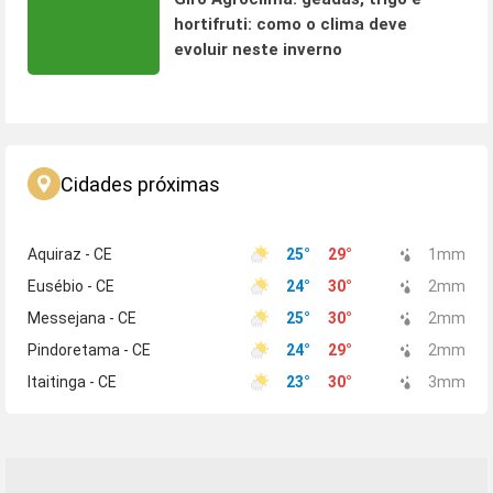
hortifruti: como o clima deve
evoluir neste inverno
Cidades próximas
Aquiraz - CE
25
°
29
°
1
mm
Eusébio - CE
24
°
30
°
2
mm
Messejana - CE
25
°
30
°
2
mm
Pindoretama - CE
24
°
29
°
2
mm
Itaitinga - CE
23
°
30
°
3
mm