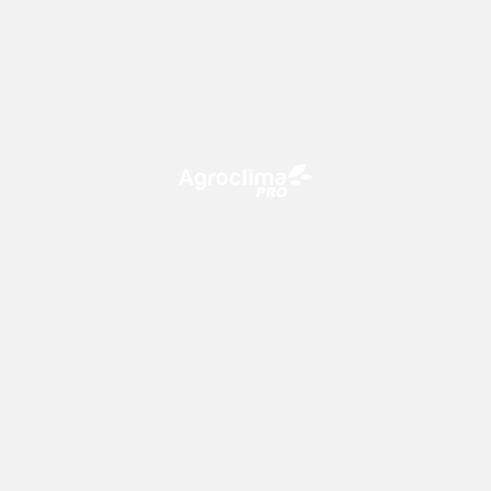
O Agroclima PRO é uma plataforma de agricultura digital,
que utiliza o conhecimento meteorológico a favor do
campo!
CONTATO
consultoria@climatempo.com.br
Siga-nos