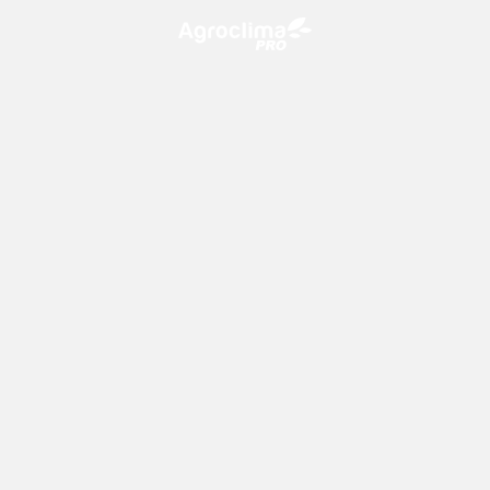
O Agroclima PRO é uma plataforma de agricultura digital,
que utiliza o conhecimento meteorológico a favor do
campo!
CONTATO
consultoria@climatempo.com.br
Siga-nos