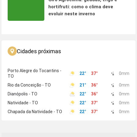
hortifruti: como o clima deve
evoluir neste inverno
Cidades próximas
Porto Alegre do Tocantins -
22
°
37
°
0
mm
TO
Rio da Conceição - TO
21
°
36
°
0
mm
Dianópolis - TO
22
°
36
°
0
mm
Natividade - TO
22
°
37
°
0
mm
Chapada da Natividade - TO
22
°
37
°
0
mm