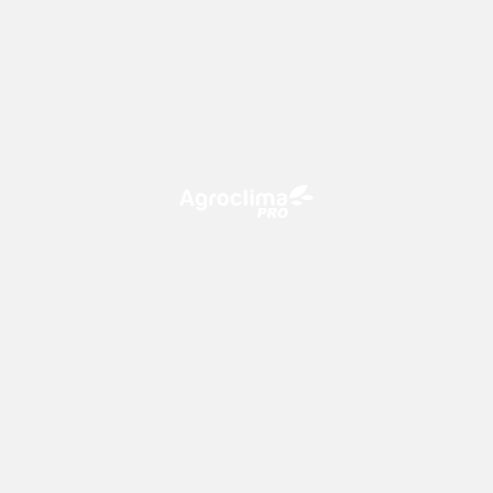
O Agroclima PRO é uma plataforma de agricultura digital,
que utiliza o conhecimento meteorológico a favor do
campo!
CONTATO
consultoria@climatempo.com.br