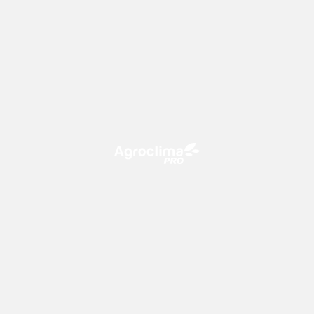
O Agroclima PRO é uma plataforma de agricultura digital,
que utiliza o conhecimento meteorológico a favor do
campo!
CONTATO
consultoria@climatempo.com.br