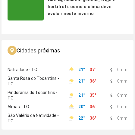
hortifruti: como o clima deve
evoluir neste inverno
Cidades próximas
Natividade - TO
21
°
37
°
0
mm
Santa Rosa do Tocantins -
21
°
36
°
0
mm
TO
Pindorama do Tocantins -
21
°
35
°
0
mm
TO
Almas - TO
20
°
36
°
0
mm
São Valério da Natividade -
22
°
36
°
0
mm
TO