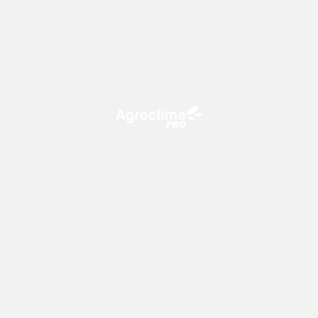
O Agroclima PRO é uma plataforma de agricultura digital,
que utiliza o conhecimento meteorológico a favor do
campo!
CONTATO
consultoria@climatempo.com.br
Siga-nos