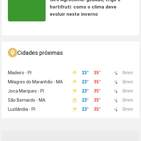
hortifruti: como o clima deve
evoluir neste inverno
Cidades próximas
Madeiro - PI
23
°
35
°
0
mm
Milagres do Maranhão - MA
23
°
35
°
0
mm
Joca Marques - PI
23
°
35
°
0
mm
São Bernardo - MA
23
°
35
°
0
mm
Luzilândia - PI
23
°
35
°
0
mm