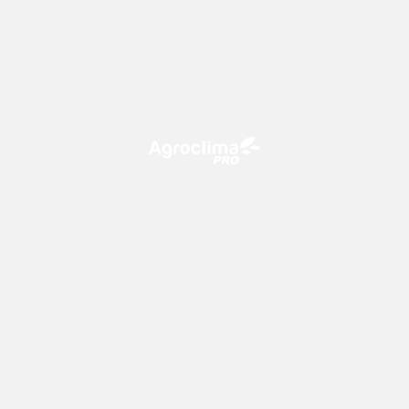
O Agroclima PRO é uma plataforma de agricultura digital,
que utiliza o conhecimento meteorológico a favor do
campo!
CONTATO
consultoria@climatempo.com.br
Siga-nos