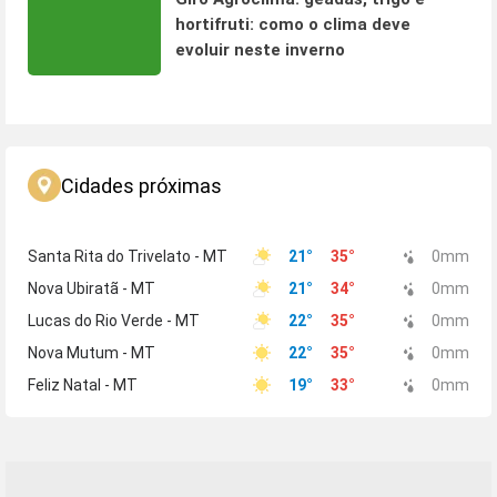
hortifruti: como o clima deve
evoluir neste inverno
Cidades próximas
Santa Rita do Trivelato - MT
21
°
35
°
0
mm
Nova Ubiratã - MT
21
°
34
°
0
mm
Lucas do Rio Verde - MT
22
°
35
°
0
mm
Nova Mutum - MT
22
°
35
°
0
mm
Feliz Natal - MT
19
°
33
°
0
mm