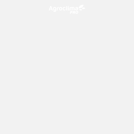
O Agroclima PRO é uma plataforma de agricultura digital,
que utiliza o conhecimento meteorológico a favor do
campo!
CONTATO
consultoria@climatempo.com.br
Siga-nos