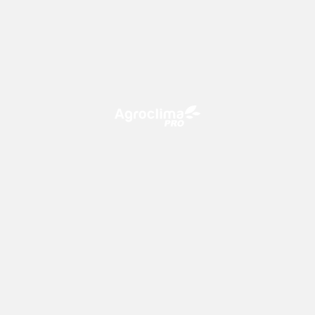
O Agroclima PRO é uma plataforma de agricultura digital,
que utiliza o conhecimento meteorológico a favor do
campo!
CONTATO
consultoria@climatempo.com.br
Siga-nos