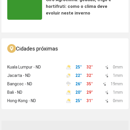
hortifruti: como o clima deve
evoluir neste inverno
Cidades próximas
Kuala Lumpur - ND
25
°
32
°
0
mm
Jacarta - ND
22
°
32
°
1
mm
Bangcoc - ND
26
°
35
°
19
mm
Bali - ND
20
°
29
°
1
mm
Hong-Kong - ND
25
°
31
°
0
mm