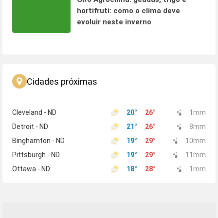
hortifruti: como o clima deve
evoluir neste inverno
Cidades próximas
Cleveland - ND
20
°
26
°
1
mm
Detroit - ND
21
°
26
°
8
mm
Binghamton - ND
19
°
29
°
10
mm
Pittsburgh - ND
19
°
29
°
11
mm
Ottawa - ND
18
°
28
°
1
mm