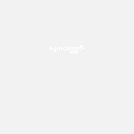
O Agroclima PRO é uma plataforma de agricultura digital,
que utiliza o conhecimento meteorológico a favor do
campo!
CONTATO
consultoria@climatempo.com.br
Siga-nos