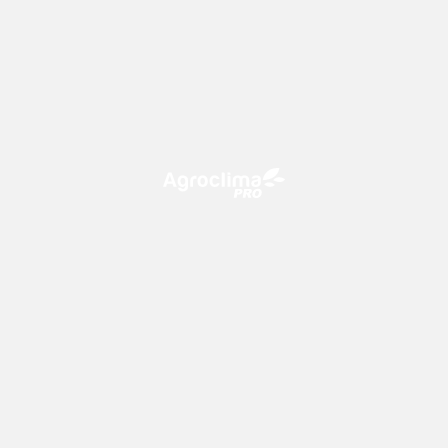
O Agroclima PRO é uma plataforma de agricultura digital,
que utiliza o conhecimento meteorológico a favor do
campo!
CONTATO
consultoria@climatempo.com.br