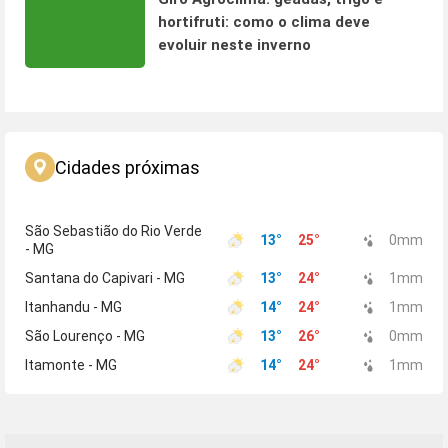
hortifruti: como o clima deve
evoluir neste inverno
Cidades próximas
São Sebastião do Rio Verde
13
°
25
°
0
mm
- MG
Santana do Capivari - MG
13
°
24
°
1
mm
Itanhandu - MG
14
°
24
°
1
mm
São Lourenço - MG
13
°
26
°
0
mm
Itamonte - MG
14
°
24
°
1
mm