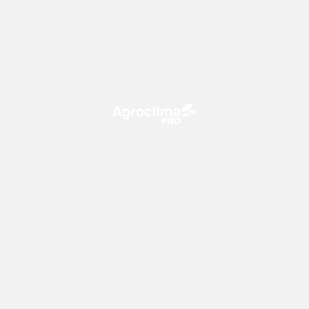
O Agroclima PRO é uma plataforma de agricultura digital,
que utiliza o conhecimento meteorológico a favor do
campo!
CONTATO
consultoria@climatempo.com.br
Siga-nos