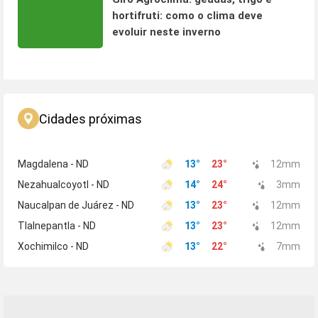
hortifruti: como o clima deve
evoluir neste inverno
Cidades próximas
Magdalena - ND
13
°
23
°
12
mm
Nezahualcoyotl - ND
14
°
24
°
3
mm
Naucalpan de Juárez - ND
13
°
23
°
12
mm
Tlalnepantla - ND
13
°
23
°
12
mm
Xochimilco - ND
13
°
22
°
7
mm