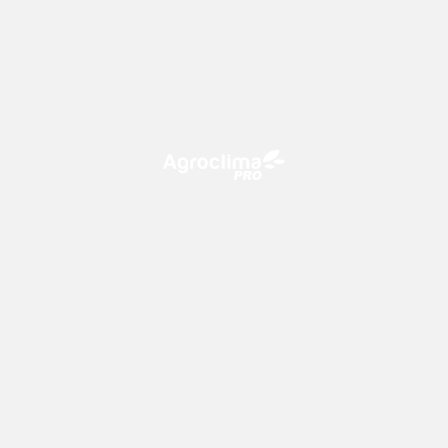
O Agroclima PRO é uma plataforma de agricultura digital,
que utiliza o conhecimento meteorológico a favor do
campo!
CONTATO
consultoria@climatempo.com.br
Siga-nos