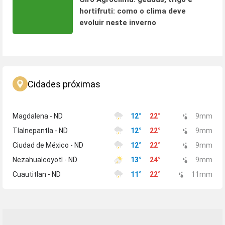
hortifruti: como o clima deve
evoluir neste inverno
Cidades próximas
Magdalena - ND
12
°
22
°
9
mm
Tlalnepantla - ND
12
°
22
°
9
mm
Ciudad de México - ND
12
°
22
°
9
mm
Nezahualcoyotl - ND
13
°
24
°
9
mm
Cuautitlan - ND
11
°
22
°
11
mm