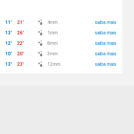
11
°
21
°
4
mm
saiba mais
13
°
26
°
1
mm
saiba mais
12
°
22
°
8
mm
saiba mais
10
°
20
°
3
mm
saiba mais
13
°
23
°
12
mm
saiba mais