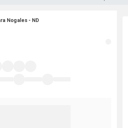
ara
Nogales
-
ND