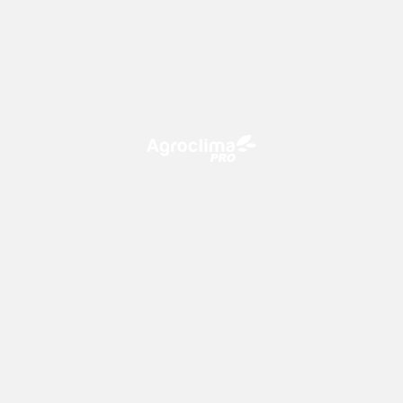
O Agroclima PRO é uma plataforma de agricultura digital,
que utiliza o conhecimento meteorológico a favor do
campo!
CONTATO
consultoria@climatempo.com.br
Siga-nos