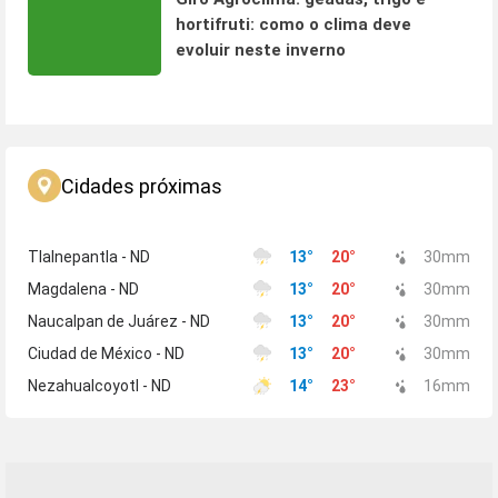
hortifruti: como o clima deve
evoluir neste inverno
Cidades próximas
Tlalnepantla - ND
13
°
20
°
30
mm
Magdalena - ND
13
°
20
°
30
mm
Naucalpan de Juárez - ND
13
°
20
°
30
mm
Ciudad de México - ND
13
°
20
°
30
mm
Nezahualcoyotl - ND
14
°
23
°
16
mm