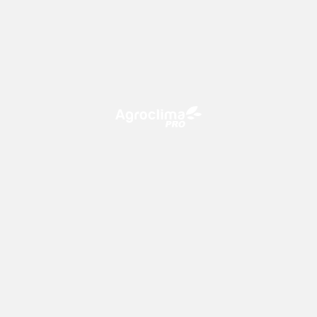
O Agroclima PRO é uma plataforma de agricultura digital,
que utiliza o conhecimento meteorológico a favor do
campo!
CONTATO
consultoria@climatempo.com.br
Siga-nos