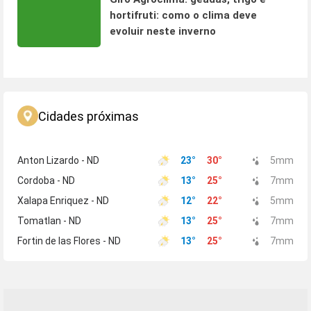
hortifruti: como o clima deve
evoluir neste inverno
Cidades próximas
Anton Lizardo - ND
23
°
30
°
5
mm
Cordoba - ND
13
°
25
°
7
mm
Xalapa Enriquez - ND
12
°
22
°
5
mm
Tomatlan - ND
13
°
25
°
7
mm
Fortin de las Flores - ND
13
°
25
°
7
mm