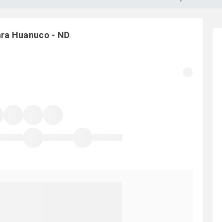
ara
Huanuco
-
ND