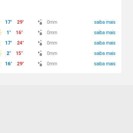
17
°
29
°
0
mm
saiba mais
1
°
16
°
0
mm
saiba mais
17
°
24
°
0
mm
saiba mais
2
°
15
°
0
mm
saiba mais
16
°
29
°
0
mm
saiba mais