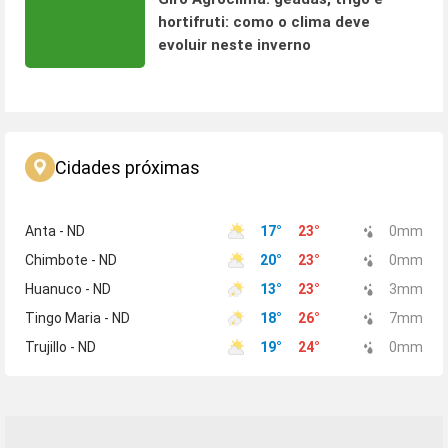
hortifruti: como o clima deve
evoluir neste inverno
Cidades próximas
Anta - ND
17
°
23
°
0
mm
Chimbote - ND
20
°
23
°
0
mm
Huanuco - ND
13
°
23
°
3
mm
Tingo Maria - ND
18
°
26
°
7
mm
Trujillo - ND
19
°
24
°
0
mm