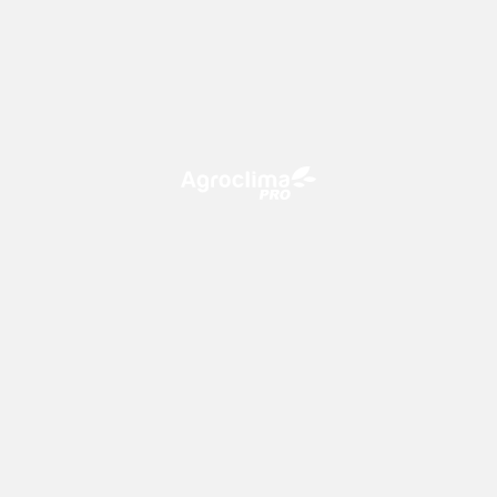
O Agroclima PRO é uma plataforma de agricultura digital,
que utiliza o conhecimento meteorológico a favor do
campo!
CONTATO
consultoria@climatempo.com.br
Siga-nos