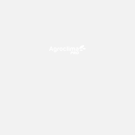
O Agroclima PRO é uma plataforma de agricultura digital,
que utiliza o conhecimento meteorológico a favor do
campo!
CONTATO
consultoria@climatempo.com.br
Siga-nos