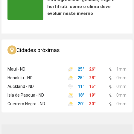
hortifruti: como o clima deve
evoluir neste inverno
Cidades próximas
Maui - ND
25
°
26
°
1
mm
Honolulu - ND
25
°
28
°
0
mm
Auckland - ND
11
°
15
°
0
mm
Isla de Pascua - ND
18
°
19
°
0
mm
Guerrero Negro - ND
20
°
30
°
0
mm