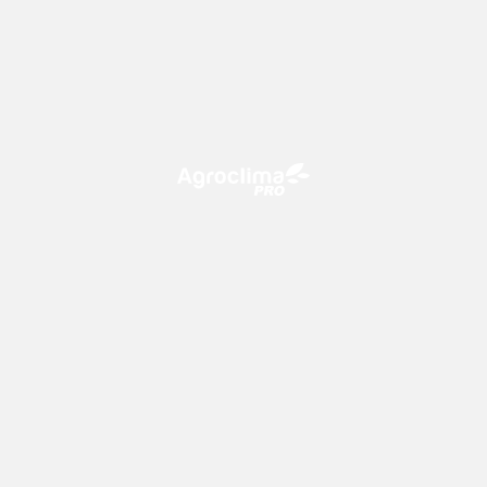
O Agroclima PRO é uma plataforma de agricultura digital,
que utiliza o conhecimento meteorológico a favor do
campo!
CONTATO
consultoria@climatempo.com.br
Siga-nos