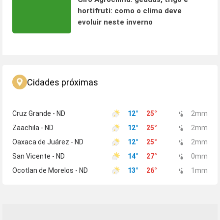
hortifruti: como o clima deve
evoluir neste inverno
Cidades próximas
Cruz Grande - ND
12
°
25
°
2
mm
Zaachila - ND
12
°
25
°
2
mm
Oaxaca de Juárez - ND
12
°
25
°
2
mm
San Vicente - ND
14
°
27
°
0
mm
Ocotlan de Morelos - ND
13
°
26
°
1
mm