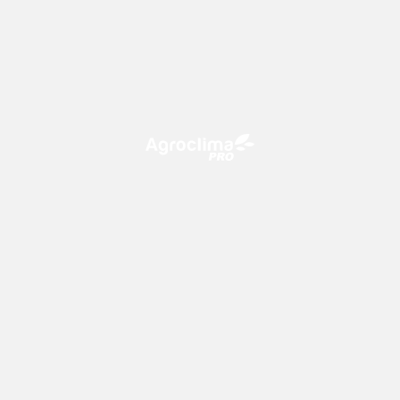
O Agroclima PRO é uma plataforma de agricultura digital,
que utiliza o conhecimento meteorológico a favor do
campo!
CONTATO
consultoria@climatempo.com.br
Siga-nos