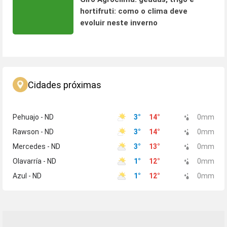
hortifruti: como o clima deve
evoluir neste inverno
Cidades próximas
Pehuajo - ND
3
°
14
°
0
mm
Rawson - ND
3
°
14
°
0
mm
Mercedes - ND
3
°
13
°
0
mm
Olavarría - ND
1
°
12
°
0
mm
Azul - ND
1
°
12
°
0
mm