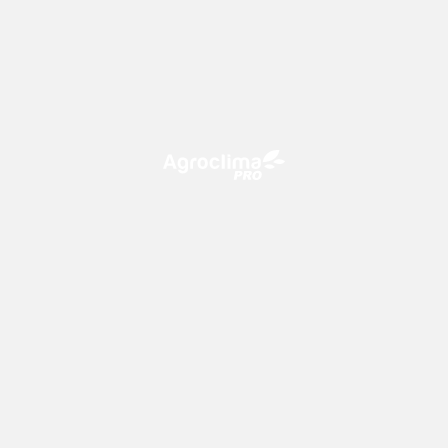
O Agroclima PRO é uma plataforma de agricultura digital,
que utiliza o conhecimento meteorológico a favor do
campo!
CONTATO
consultoria@climatempo.com.br
Siga-nos