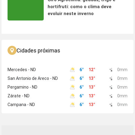
hortifruti: como o clima deve
evoluir neste inverno
Cidades próximas
Mercedes - ND
6
°
12
°
0
mm
San Antonio de Areco - ND
6
°
13
°
0
mm
Pergamino - ND
6
°
13
°
0
mm
Zárate - ND
6
°
13
°
0
mm
Campana - ND
6
°
13
°
0
mm