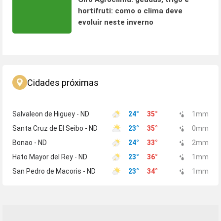
hortifruti: como o clima deve
evoluir neste inverno
Cidades próximas
Salvaleon de Higuey - ND
24
°
35
°
1
mm
Santa Cruz de El Seibo - ND
23
°
35
°
0
mm
Bonao - ND
24
°
33
°
2
mm
Hato Mayor del Rey - ND
23
°
36
°
1
mm
San Pedro de Macoris - ND
23
°
34
°
1
mm