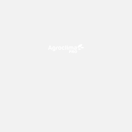
O Agroclima PRO é uma plataforma de agricultura digital,
que utiliza o conhecimento meteorológico a favor do
campo!
CONTATO
consultoria@climatempo.com.br
Siga-nos