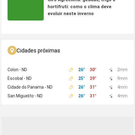
hortifruti: como o clima deve
evoluir neste inverno
Cidades próximas
Colon - ND
26
°
30
°
2
mm
Escobal - ND
25
°
29
°
9
mm
Cidade do Panama - ND
26
°
31
°
4
mm
San Miguelito - ND
26
°
31
°
4
mm