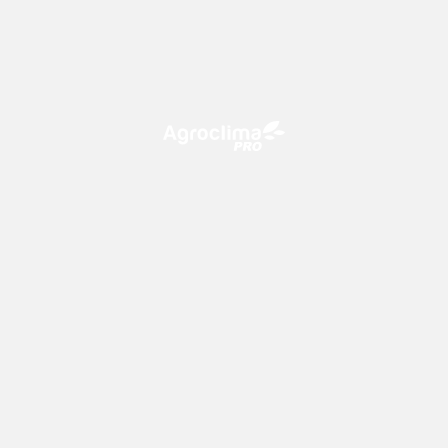
O Agroclima PRO é uma plataforma de agricultura digital,
que utiliza o conhecimento meteorológico a favor do
campo!
CONTATO
consultoria@climatempo.com.br
Siga-nos