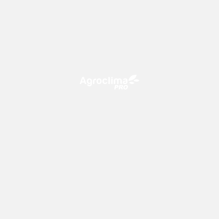
O Agroclima PRO é uma plataforma de agricultura digital,
que utiliza o conhecimento meteorológico a favor do
campo!
CONTATO
consultoria@climatempo.com.br
Siga-nos