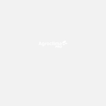
O Agroclima PRO é uma plataforma de agricultura digital,
que utiliza o conhecimento meteorológico a favor do
campo!
CONTATO
consultoria@climatempo.com.br