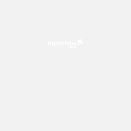
O Agroclima PRO é uma plataforma de agricultura digital,
que utiliza o conhecimento meteorológico a favor do
campo!
CONTATO
consultoria@climatempo.com.br
Siga-nos