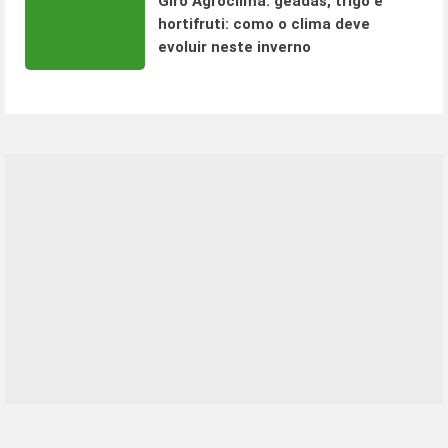
Giro Agroclima: geadas, trigo e
hortifruti: como o clima deve
evoluir neste inverno