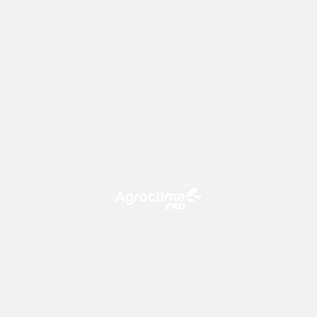
O Agroclima PRO é uma plataforma de agricultura digital,
que utiliza o conhecimento meteorológico a favor do
campo!
CONTATO