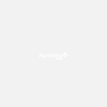
O Agroclima PRO é uma plataforma de agricultura digital,
que utiliza o conhecimento meteorológico a favor do
campo!
CONTATO
consultoria@climatempo.com.br