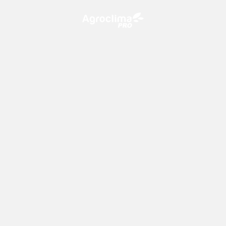
O Agroclima PRO é uma plataforma de agricultura digital,
que utiliza o conhecimento meteorológico a favor do
campo!
CONTATO
consultoria@climatempo.com.br
Siga-nos