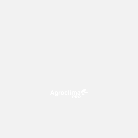
O Agroclima PRO é uma plataforma de agricultura digital,
que utiliza o conhecimento meteorológico a favor do
campo!