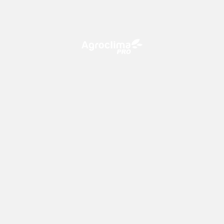
O Agroclima PRO é uma plataforma de agricultura digital,
que utiliza o conhecimento meteorológico a favor do
campo!
CONTATO
consultoria@climatempo.com.br
Siga-nos